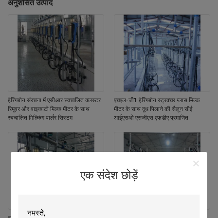
अनुशंसित उत्पाद
हेरिंगबोन संरचना में एसीआर स्वचालित क्लस्टर
एचएल-जी1 हेरिंगबोन स्ट्रक्चर ग्लास मिल्क
रिमूवर और वाइकाटो मिल्क मीटर के साथ
मीटर के साथ दूध पिलाने की सैलून सीई
स्वचालित मिल्किंग पार्लर सिस्टम
आईएसओ एसजीएस एफडीए प्रमाणित
एक संदेश छोड़ें