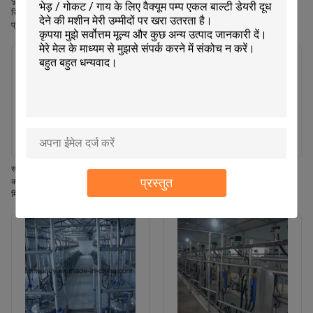
दूध प्रवाह मीटर हेरिंग बोन मिल्किंग पार्लर
प्रवाह दूध मीटर एसीआर स्वचालित क्लस्टर
सिस्टम सीई आईएसओ एसजीएस एफडीए
रिमूवर और गायों के लिए वाइकाटो दूध मीटर के
प्रमाणित मोबाइल मिल्किंग मशीन
साथ हेरिंगबोन दूध पिलाने की सैलून प्रणाली
स्वचालित मिल्किंग पार्लर के लिए स्वचालित
डेयरी गाय दुहने का पार्लर उपकरण, हेरिंगबोन
प्रस्तुत
क्लस्टर रिमूवल सिस्टम, जिसमें स्वचालित
लेआउट, स्वचालित कप रिमूवर और आईएसओ
मिल्किंग, एडजस्टेबल पल्सेशन फ्रीक्वेंसी और
विनिर्देश मोबाइल मिल्किंग मशीन के साथ
नेट मिल्क फंक्शन शामिल हैं