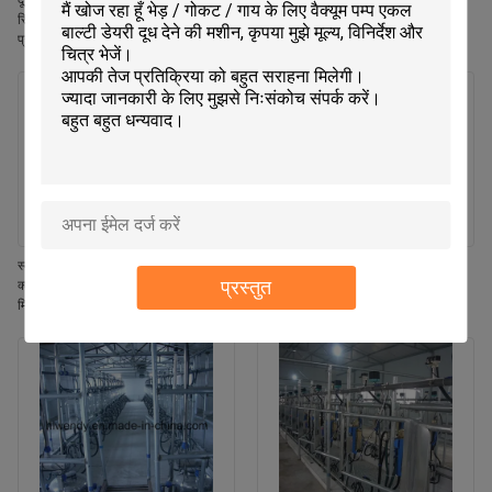
दूध प्रवाह मीटर हेरिंग बोन मिल्किंग पार्लर
प्रवाह दूध मीटर एसीआर स्वचालित क्लस्टर
सिस्टम सीई आईएसओ एसजीएस एफडीए
रिमूवर और गायों के लिए वाइकाटो दूध मीटर के
प्रमाणित मोबाइल मिल्किंग मशीन
साथ हेरिंगबोन दूध पिलाने की सैलून प्रणाली
स्वचालित मिल्किंग पार्लर के लिए स्वचालित
डेयरी गाय दुहने का पार्लर उपकरण, हेरिंगबोन
प्रस्तुत
क्लस्टर रिमूवल सिस्टम, जिसमें स्वचालित
लेआउट, स्वचालित कप रिमूवर और आईएसओ
मिल्किंग, एडजस्टेबल पल्सेशन फ्रीक्वेंसी और
विनिर्देश मोबाइल मिल्किंग मशीन के साथ
नेट मिल्क फंक्शन शामिल हैं