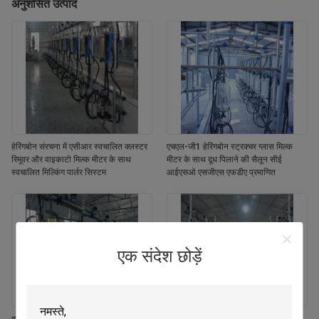
अनुशंसित उत्पाद
हेरिंगबोन संरचना में एसीआर स्वचालित क्लस्टर
एचएल-जी1 हेरिंगबोन स्ट्रक्चर ग्लास मिल्क
रिमूवर और वाइकाटो मिल्क मीटर के साथ
मीटर के साथ दूध पिलाने की सैलून सीई
स्वचालित मिल्किंग पार्लर सिस्टम
आईएसओ एसजीएस एफडीए प्रमाणित
एक संदेश छोड़ें