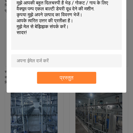
दूध प्रवाह मीटर हेरिंग बोन मिल्किंग पार्लर
प्रवाह दूध मीटर एसीआर स्वचालित क्लस्टर
सिस्टम सीई आईएसओ एसजीएस एफडीए
रिमूवर और गायों के लिए वाइकाटो दूध मीटर के
प्रमाणित मोबाइल मिल्किंग मशीन
साथ हेरिंगबोन दूध पिलाने की सैलून प्रणाली
स्वचालित मिल्किंग पार्लर के लिए स्वचालित
डेयरी गाय दुहने का पार्लर उपकरण, हेरिंगबोन
प्रस्तुत
क्लस्टर रिमूवल सिस्टम, जिसमें स्वचालित
लेआउट, स्वचालित कप रिमूवर और आईएसओ
मिल्किंग, एडजस्टेबल पल्सेशन फ्रीक्वेंसी और
विनिर्देश मोबाइल मिल्किंग मशीन के साथ
नेट मिल्क फंक्शन शामिल हैं