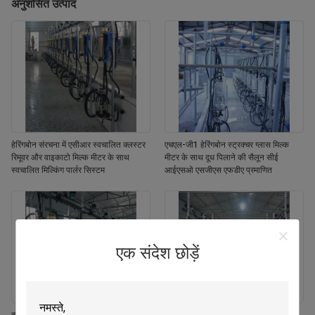
अनुशंसित उत्पाद
हेरिंगबोन संरचना में एसीआर स्वचालित क्लस्टर
एचएल-जी1 हेरिंगबोन स्ट्रक्चर ग्लास मिल्क
रिमूवर और वाइकाटो मिल्क मीटर के साथ
मीटर के साथ दूध पिलाने की सैलून सीई
स्वचालित मिल्किंग पार्लर सिस्टम
आईएसओ एसजीएस एफडीए प्रमाणित
एक संदेश छोड़ें