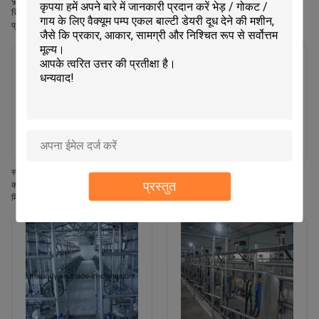
दूध प्रवाह मीटर हेरिंग बोन मिल्किंग पार्लर
प्रवाह दूध मीटर एसीआर स्वचालित क्लस्टर
सिस्टम सीई आईएसओ एसजीएस एफडीए
रिमूवर और गायों के लिए वाइकाटो दूध मीटर के
प्रमाणित मोबाइल मिल्किंग मशीन
साथ हेरिंगबोन दूध पिलाने की सैलून प्रणाली
स्वचालित मिल्किंग पार्लर के लिए स्वचालित
डेयरी गाय दुहने का पार्लर उपकरण, हेरिंगबोन
प्रस्तुत
क्लस्टर रिमूवल सिस्टम, जिसमें स्वचालित
लेआउट, स्वचालित कप रिमूवर और आईएसओ
मिल्किंग, एडजस्टेबल पल्सेशन फ्रीक्वेंसी और
विनिर्देश मोबाइल मिल्किंग मशीन के साथ
नेट मिल्क फंक्शन शामिल हैं