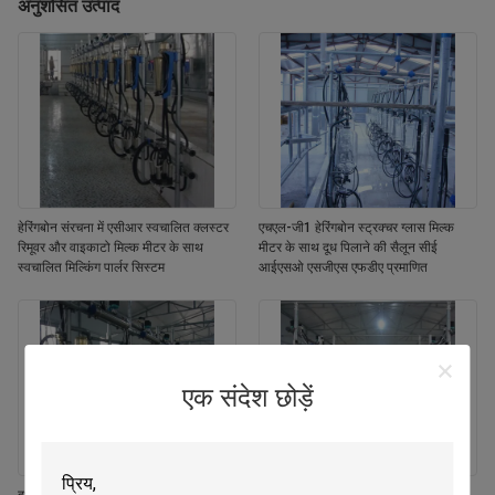
अनुशंसित उत्पाद
हेरिंगबोन संरचना में एसीआर स्वचालित क्लस्टर
एचएल-जी1 हेरिंगबोन स्ट्रक्चर ग्लास मिल्क
रिमूवर और वाइकाटो मिल्क मीटर के साथ
मीटर के साथ दूध पिलाने की सैलून सीई
स्वचालित मिल्किंग पार्लर सिस्टम
आईएसओ एसजीएस एफडीए प्रमाणित
एक संदेश छोड़ें