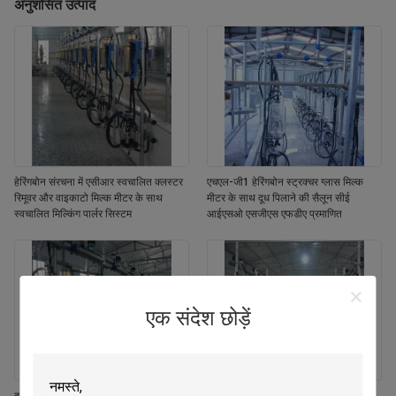
अनुशंसित उत्पाद
हेरिंगबोन संरचना में एसीआर स्वचालित क्लस्टर
एचएल-जी1 हेरिंगबोन स्ट्रक्चर ग्लास मिल्क
रिमूवर और वाइकाटो मिल्क मीटर के साथ
मीटर के साथ दूध पिलाने की सैलून सीई
स्वचालित मिल्किंग पार्लर सिस्टम
आईएसओ एसजीएस एफडीए प्रमाणित
एक संदेश छोड़ें