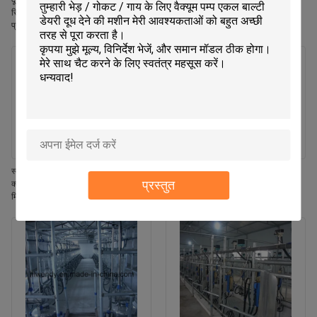
दूध प्रवाह मीटर हेरिंग बोन मिल्किंग पार्लर
प्रवाह दूध मीटर एसीआर स्वचालित क्लस्टर
सिस्टम सीई आईएसओ एसजीएस एफडीए
रिमूवर और गायों के लिए वाइकाटो दूध मीटर के
प्रमाणित मोबाइल मिल्किंग मशीन
साथ हेरिंगबोन दूध पिलाने की सैलून प्रणाली
स्वचालित मिल्किंग पार्लर के लिए स्वचालित
डेयरी गाय दुहने का पार्लर उपकरण, हेरिंगबोन
प्रस्तुत
क्लस्टर रिमूवल सिस्टम, जिसमें स्वचालित
लेआउट, स्वचालित कप रिमूवर और आईएसओ
मिल्किंग, एडजस्टेबल पल्सेशन फ्रीक्वेंसी और
विनिर्देश मोबाइल मिल्किंग मशीन के साथ
नेट मिल्क फंक्शन शामिल हैं